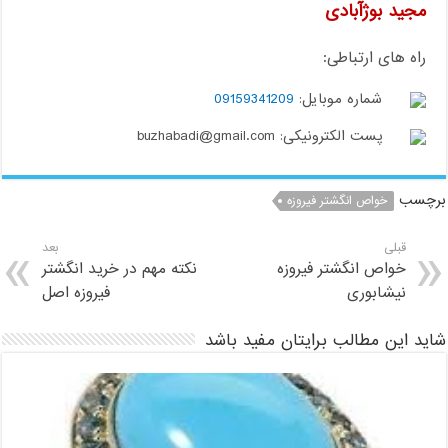
مجید بوژآبادی
راه های ارتباطی:
شماره موبایل:
09159341209
پست الکترونیکی: buzhabadi@gmail.com
برچسب
خواص انگشتر فیروزه
قبلی
بعد
خواص انگشتر فیروزه
نکته مهم در خرید انگشتر
نیشابوری
فیروزه اصل
شاید این مطالب برایتان مفید باشد