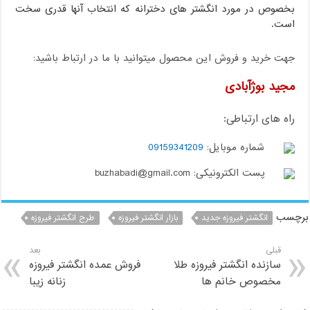
بخصوص در مورد انگشتر های دخترانه که انتخاب آنها قدری سخت
است.
جهت خرید و فروش این محصول میتوانید با ما در ارتباط باشید:
مجید بوژآبادی
راه های ارتباطی:
شماره موبایل:
09159341209
پست الکترونیکی: buzhabadi@gmail.com
برچسب
انگشتر فیروزه جدید
بازار انگشتر فیروزه
طرح انگشتر فیروزه
قبلی
بعد
سازنده انگشتر فیروزه طلا
فروش عمده انگشتر فیروزه
مخصوص خانم ها
زنانه زیبا