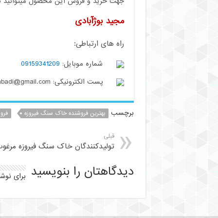
جهت خرید و فروش این محصول میتوانید با م
مجید بوژآبادی
راه های ارتباطی:
شماره موبایل:
09159341209
پست الکترونیکی: buzhabadi@gmail.com
برچسب
بهترین فروشنده خاک سنگ فیروزه
فرو
قبلی
تولیدکنندگان خاک سنگ فیروزه مرغو
دیدگاهتان را بنویسید
برای نوش