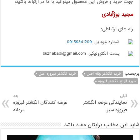
جهت خرید و فروش این محصول میتوانید با ما در ارتباط باشید:
مجید بوژآبادی
راه های ارتباطی:
شماره موبایل:
09159341209
پست الکترونیکی: buzhabadi@gmail.com
برچسب
خرید انگشتر زنانه اصل
خرید انگشتر فیروزه اصل
خرید انواع انگشتر فیروزه
قبلی
بعد
نمایندگی عرضه انگشتر
عرضه کنندگان انگشتر فیروزه
فیروزه سبز
مردانه
شاید این مطالب برایتان مفید باشد