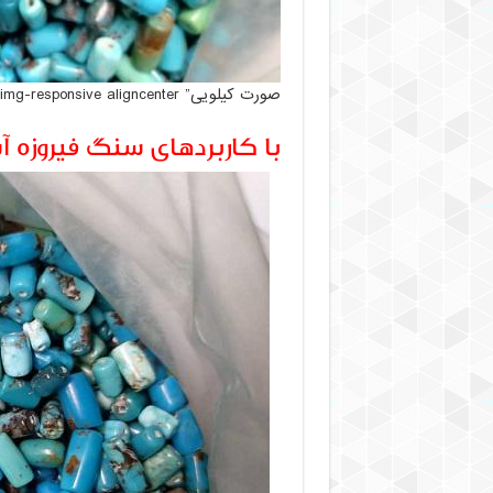
صورت کیلویی” class=”img-responsive aligncenter”>
با کاربردهای سنگ فیروزه آ