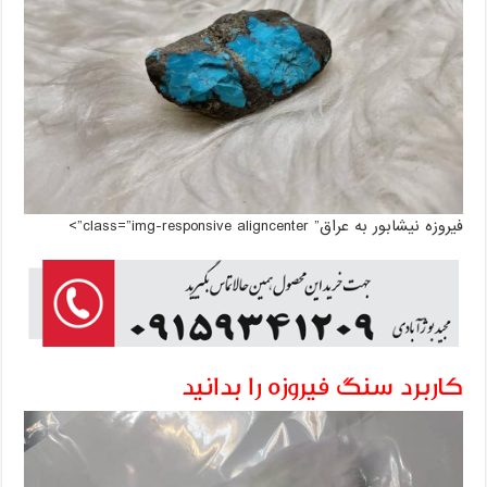
فیروزه نیشابور به عراق” class=”img-responsive aligncenter”>
کاربرد سنگ فیروزه را بدانید