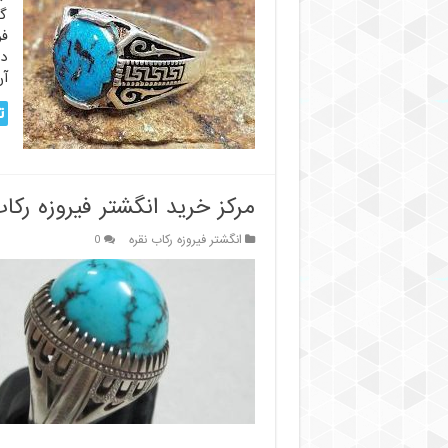
گو
فر
دق
آن
ت
مرکز خرید انگشتر فیروزه رکا
انگشتر فیروزه رکاب نقره
0