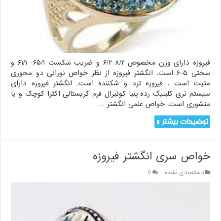
فیروزه دارای وزن مخصوص ۸/۲-۶/۲ و ضریب شکست ۶۵/۱- ۶۱/۱ و
سختی ۵-۶ است. انگشتر فیروزه از نظر خواص نورانی دو محوری
مثبت است . فیروزه ترد و شکننده است. انگشتر فیروزه دارای
سیستم تری کلینیک رده پنیا کوئیرال فرم کریستالی اکثرا کوچک و یا
منشوری است. خواص علمی انگشتر …
توضیحات بیشتر »
خواص سری انگشتر فیروزه
دسته‌بندی نشده
0