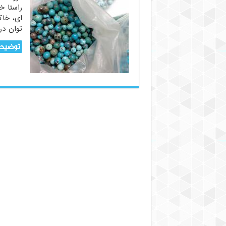
راستا خ
ای، خاک
توان در
توضیحا