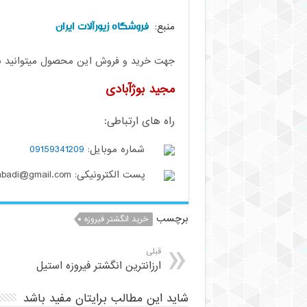
فروشگاه زیورآلات ایران
منبع:
جهت خرید و فروش این محصول میتوانید با م
مجید بوژآبادی
راه های ارتباطی:
شماره موبایل:
09159341209
پست الکترونیکی: buzhabadi@gmail.com
برچسب
خرید انگشتر فیروزه
قبلی
ارزانترین انگشتر فیروزه استیل
شاید این مطالب برایتان مفید باشد