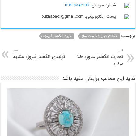
شماره موبایل:
09159341209
پست الکترونیکی: buzhabadi@gmail.com
برچسب
انگشتر فیروزه دست ساز
خرید انگشتر فیروزه
قبلی
بعد
تجارت انگشتر فیروزه طلا
تولیدی انگشتر فیروزه مشهد
سفید
شاید این مطالب برایتان مفید باشد