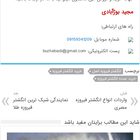
مجید بوژآبادی
راه های ارتباطی:
شماره موبایل:
09159341209
پست الکترونیکی: buzhabadi@gmail.com
برچسب
انگشتر فیروزه اصل
خرید انگشتر فیروزه
خرید عمده انگشتر فیروزه
قبلی
بعد
واردات انواع انگشتر فیروزه
نمایندگی شیک ترین انگشتر
مصری
فیروزه طلا
شاید این مطالب برایتان مفید باشد