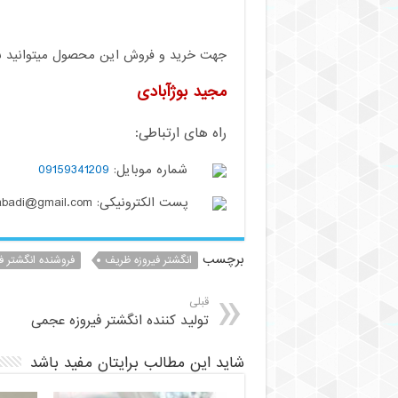
جهت خرید و فروش این محصول میتوانید با م
مجید بوژآبادی
راه های ارتباطی:
شماره موبایل:
09159341209
پست الکترونیکی: buzhabadi@gmail.com
برچسب
انگشتر فیروزه ظریف
فروشنده انگشتر فی
قبلی
تولید کننده انگشتر فیروزه عجمی
شاید این مطالب برایتان مفید باشد