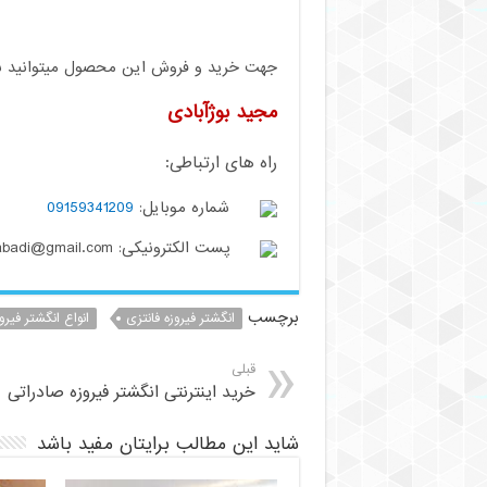
جهت خرید و فروش این محصول میتوانید با م
مجید بوژآبادی
راه های ارتباطی:
شماره موبایل:
09159341209
پست الکترونیکی: buzhabadi@gmail.com
برچسب
انگشتر فیروزه فانتزی
انواع انگشتر فیرو
قبلی
خرید اینترنتی انگشتر فیروزه صادراتی
شاید این مطالب برایتان مفید باشد