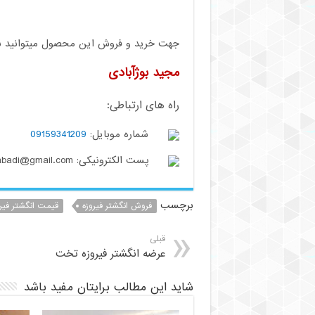
جهت خرید و فروش این محصول میتوانید با م
مجید بوژآبادی
راه های ارتباطی:
شماره موبایل:
09159341209
پست الکترونیکی: buzhabadi@gmail.com
برچسب
فروش انگشتر فیروزه
قیمت انگشتر فیر
قبلی
عرضه انگشتر فیروزه تخت
شاید این مطالب برایتان مفید باشد