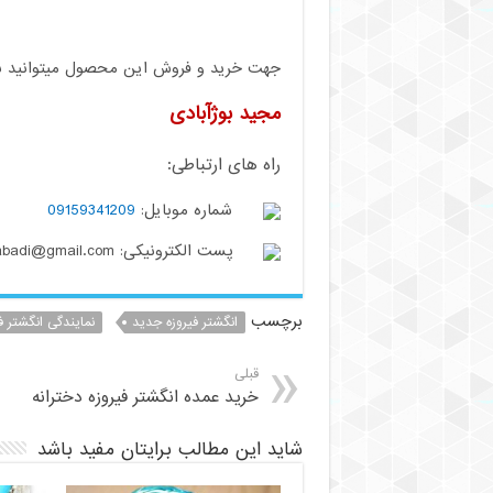
جهت خرید و فروش این محصول میتوانید با م
مجید بوژآبادی
راه های ارتباطی:
شماره موبایل:
09159341209
پست الکترونیکی: buzhabadi@gmail.com
برچسب
انگشتر فیروزه جدید
نمایندگی انگشتر ف
قبلی
خرید عمده انگشتر فیروزه دخترانه
شاید این مطالب برایتان مفید باشد